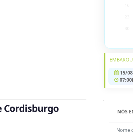
16
23
30
EMBARQU
15/08
07:00
e Cordisburgo
NÓS E