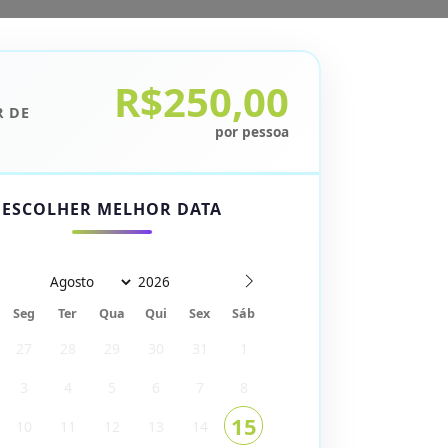
R$250,00
R DE
por pessoa
ESCOLHER MELHOR DATA
Seg
Ter
Qua
Qui
Sex
Sáb
27
28
29
30
31
1
3
4
5
6
7
8
15
10
11
12
13
14