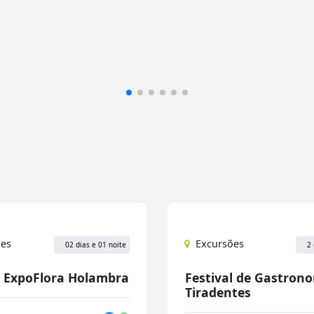
ões
Excursões
02 dias e 01 noite
2 
l ExpoFlora Holambra
Festival de Gastron
Tiradentes