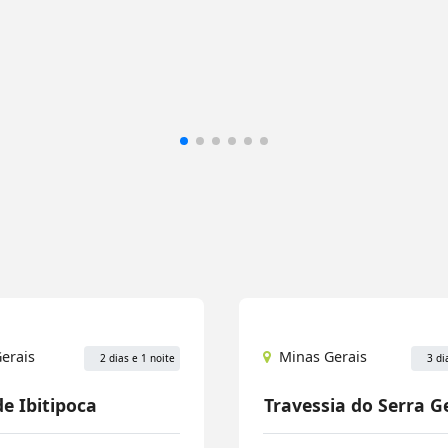
erais
Minas Gerais
2 dias e 1 noite
3 di
de Ibitipoca
Travessia do Serra G