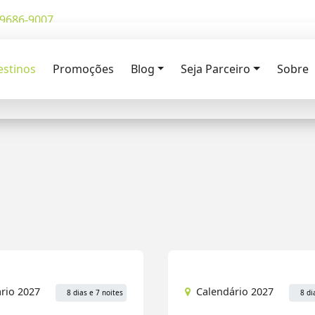
99686-9007
Destinos:
estinos
Promoções
Blog
Seja Parceiro
Sobre
 os Meses
Para onde vai?
rio 2027
Calendário 2027
8 dias e 7 noites
8 di