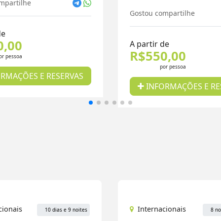
mpartilhe
Gostou compartilhe
de
0,00
A partir de
R$550,00
or pessoa
por pessoa
RMAÇÕES E RESERVAS
INFORMAÇÕES E RE
cionais
Internacionais
10 dias e 9 noites
8 no