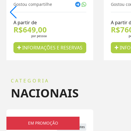
Gostou compartilhe
Gostou co
A partir de
A partir 
R$649,00
R$76
por pessoa
p
INFORMAÇÕES E RESERVAS
INFO
CATEGORIA
NACIONAIS
EM PROMOÇÃO
Nacionais
7 dias e 6 noites