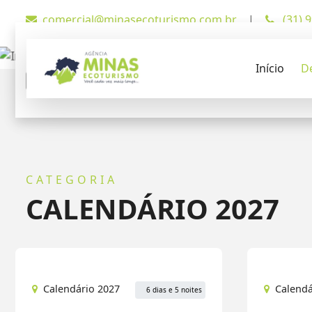
comercial@minasecoturismo.com.br
|
(31) 
Embarques:
Mês:
Início
D
De onde sai?
Todos
CATEGORIA
CALENDÁRIO 2027
Calendário 2027
Calendá
6 dias e 5 noites