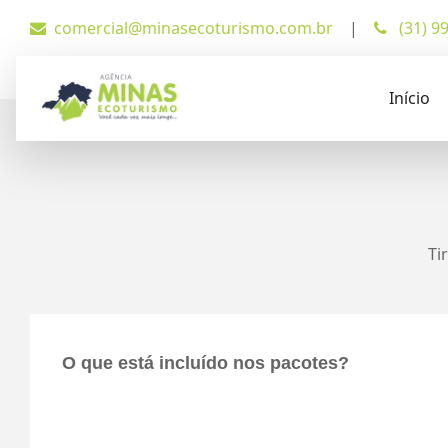
comercial@minasecoturismo.com.br
|
(31) 9
Início
Ti
O que está incluído nos pacotes?
Depende do roteiro escolhido, mas muitos pacotes