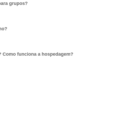
para grupos?
quanto grupos, e há opções especiais para roteiros privado
 completa
smo?
rto? Como funciona a hospedagem?
locais
arto com outra pessoa que também viaja sozinha
, respei
entáveis
 — e a acomodação é organizada de forma confortável e se
lanejados
dividual
, mediante disponibilidade e acréscimo no valor.
, também oferecemos
parcelamento via PIX
, de acordo co
os especiais
, tornando a experiência ainda mais vantajosa