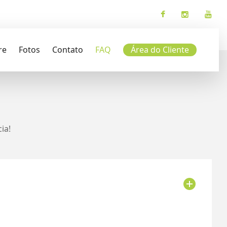
re
Fotos
Contato
FAQ
Área do Cliente
ia!