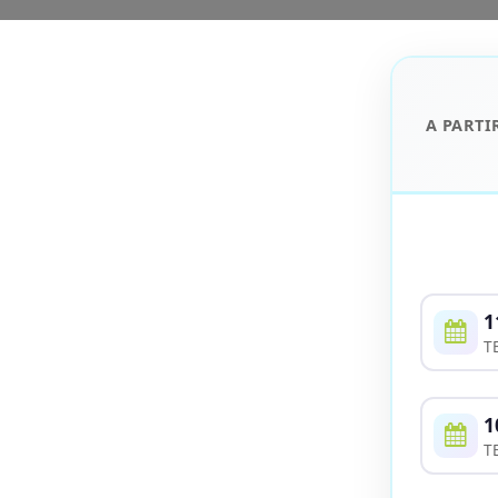
A PARTI
1
T
1
T