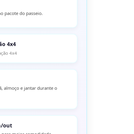
no pacote do passeio.
ão 4x4
ação 4x4
ã, almoço e jantar durante o
n/out
do para maior comodidade.