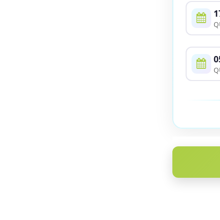
1
Q
0
Q