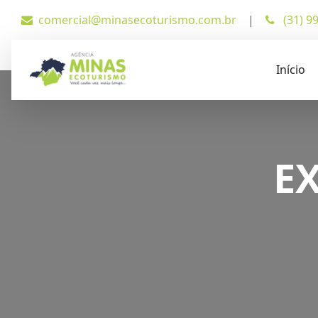
comercial@minasecoturismo.com.br
|
(31) 9
Início
E