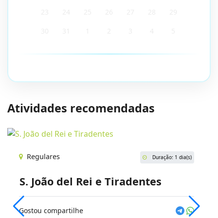
23
24
25
26
27
28
29
30
31
1
2
3
4
5
Atividades recomendadas
Regulares
Duração: 1 dia(s)
S. João del Rei e Tiradentes
Gostou compartilhe